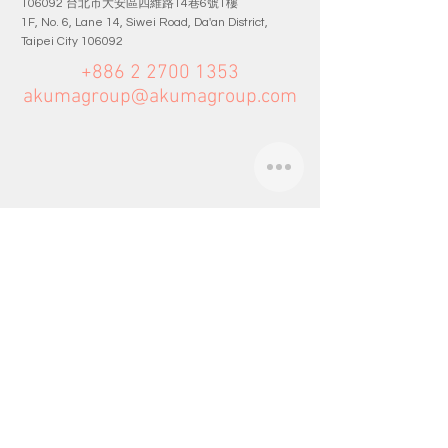
台北市大安區四維路
巷
號
樓
106092
14
6
1
1F, No. 6, Lane 14, Siwei Road, Da'an District,
Taipei City 106092
+886 2 2700 1353
akumagroup@akumagroup.com
Taichung
台中市南區和昌街
巷
號
40253
268
10
No. 10, Lane 268, Hechang Street, South District,
Taichung City 40253
+886 4 2265 2170
akumagroup@akumagroup.com